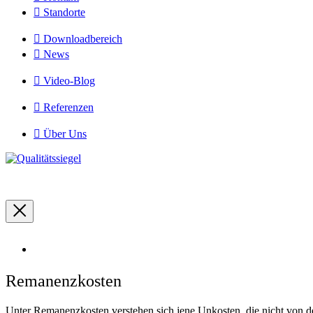
Standorte
Downloadbereich
News
Video-Blog
Referenzen
Über Uns
Impressum
|
Datenschutzerklärung
|
Kontakt
|
| Umsetzung:
ruhrtypen
Remanenzkosten
Unter Remanenzkosten verstehen sich jene Unkosten, die nicht von d