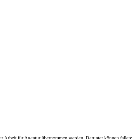
.
er Arbeit für Agentur übernommen werden. Darunter können fallen: