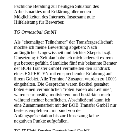
Fachliche Beratung zur heutigen Situation des
Arbeitsmarktes und Erklärung aller neuen
Möglichkeiten des Internets. Insgesamt gute
Hilfeleistung für Bewerber.
TG Ormazabal GmbH
Als "ehemaliger Teilnehmer" der Transfergesellschaft
möchte ich meine Bewertung abgeben: Nach
anfänglicher Ungewissheit und leichter Skepsis bzgl.
Umsetzung + Zeitplan habe ich mich jederzeit extrem
gut betreut gefühlt. Sämtliche fünf mir bekannte Berater
der BOB Transfer GmbH vermittelten den Eindruck
eines EXPERTEN mit entsprechender Erfahrung auf
ihrem Gebiet. Alle Termine / Zusagen wurden zu 100%
eingehalten. Die Gespräche waren flexibel gestaltet,
boten einen verbindlichen "roten Faden als Leitlinie",
waren sehr positiv, motivierend und bestärkten mich
während meiner beruflichen. Abschließend kann ich
eine Zusammenarbeit mit der BOB Transfer GmbH nur
bestens empfehlen - mir sind von der
Anfangspräsentation bis zur Umsetzung keine
negativen Punkte aufgefallen.
TG IT Field Service Deutschland GmbH