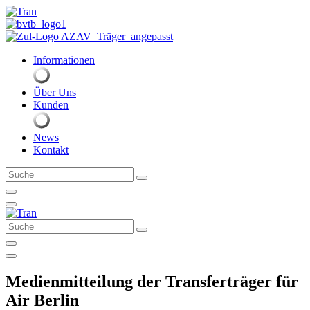
Zum
Inhalt
springen
Informationen
Über Uns
Kunden
News
Kontakt
Suche
Suche
Medienmitteilung der Transferträger für
Air Berlin