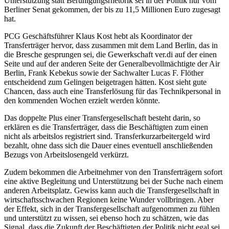
Unterstützung statt Beruhigungsrhetorik sei in der Politik nur vom
Berliner Senat gekommen, der bis zu 11,5 Millionen Euro zugesagt
hat.
PCG Geschäftsführer Klaus Kost hebt als Koordinator der
Transferträger hervor, dass zusammen mit dem Land Berlin, das in
die Bresche gesprungen sei, die Gewerkschaft ver.di auf der einen
Seite und auf der anderen Seite der Generalbevollmächtigte der Air
Berlin, Frank Kebekus sowie der Sachwalter Lucas F. Flöther
entscheidend zum Gelingen beigetragen hätten. Kost sieht gute
Chancen, dass auch eine Transferlösung für das Technikpersonal in
den kommenden Wochen erzielt werden könnte.
Das doppelte Plus einer Transfergesellschaft besteht darin, so
erklären es die Transferträger, dass die Beschäftigten zum einen
nicht als arbeitslos registriert sind. Transferkurzarbeitergeld wird
bezahlt, ohne dass sich die Dauer eines eventuell anschließenden
Bezugs von Arbeitslosengeld verkürzt.
Zudem bekommen die Arbeitnehmer von den Transferträgern sofort
eine aktive Begleitung und Unterstützung bei der Suche nach einem
anderen Arbeitsplatz. Gewiss kann auch die Transfergesellschaft in
wirtschaftsschwachen Regionen keine Wunder vollbringen. Aber
der Effekt, sich in der Transfergesellschaft aufgenommen zu fühlen
und unterstützt zu wissen, sei ebenso hoch zu schätzen, wie das
Signal, dass die Zukunft der Beschäftigten der Politik nicht egal sei,