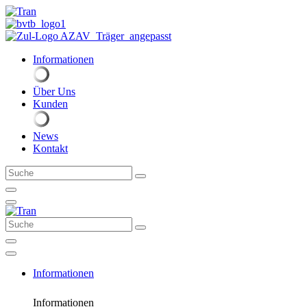
Zum
Inhalt
springen
Informationen
Über Uns
Kunden
News
Kontakt
Suche
Suche
Informationen
Informationen